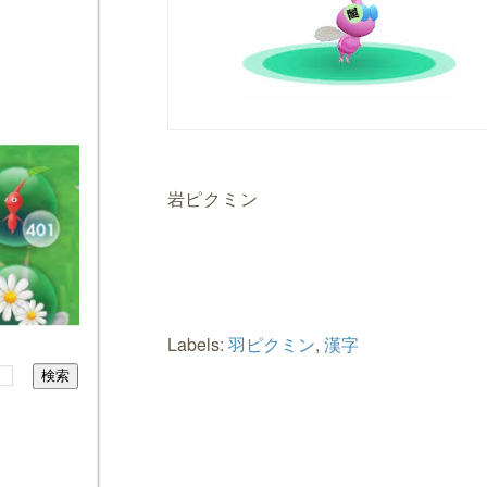
岩ピクミン
つ集
Labels:
羽ピクミン
,
漢字
らしか出
記念に載
しいです